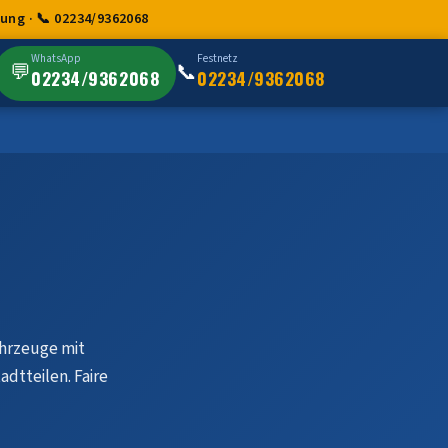
ng · 📞 02234/9362068
WhatsApp
Festnetz
💬
📞
02234/9362068
02234/9362068
ahrzeuge mit
dtteilen. Faire