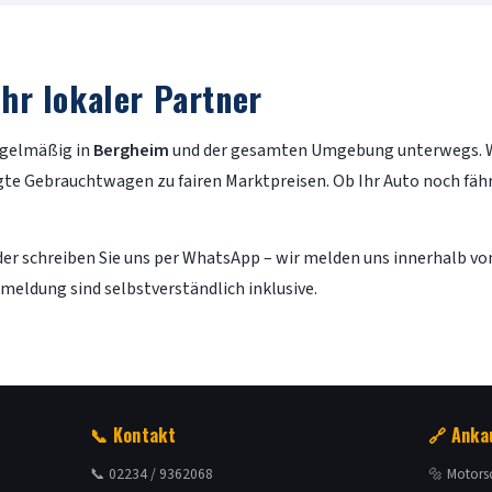
hr lokaler Partner
regelmäßig in
Bergheim
und der gesamten Umgebung unterwegs. W
te Gebrauchtwagen zu fairen Marktpreisen. Ob Ihr Auto noch fäh
er schreiben Sie uns per WhatsApp – wir melden uns innerhalb von
eldung sind selbstverständlich inklusive.
📞 Kontakt
🔗 Anka
📞 02234 / 9362068
🔩 Motor