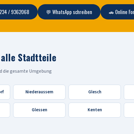
234 / 9362068
💬 WhatsApp schreiben
🚗 Online Fo
alle Stadtteile
und die gesamte Umgebung
rf
Niederaussem
Glesch
Glessen
Kenten