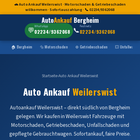
🚗 Auto Ankauf Weilerswist · Motorschaden & Getriebeschaden
willkommen · Sofortauszahlung · 📞 02234/9362068
Auto
Ankauf
Bergheim
WhatsApp
Festnetz
💬
📞
02234/9362068
02234/9362068
🏠 Bergheim
🔩 Motorschaden
⚙️ Getriebeschaden
💥 Unfallwagen
Startseite
›
Auto Ankauf Weilerswist
Auto Ankauf
Weilerswist
Autoankauf Weilerswist – direkt südlich von Bergheim
gelegen. Wir kaufen in Weilerswist Fahrzeuge mit
Motorschaden, Getriebeschaden, Unfallschaden und
gepflegte Gebrauchtwagen. Sofortankauf, faire Preise.